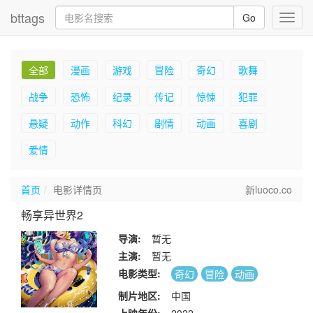
bttags
Go
Toggl
navig
全部
漫画
游戏
冒险
奇幻
歌舞
战争
恐怖
纪录
传记
惊悚
犯罪
悬疑
动作
科幻
剧情
动画
喜剧
爱情
首页
电影详情页
新luoco.co
畅享异世界2
导演:
暂无
主演:
暂无
电影类型:
奇幻
冒险
动画
制片地区:
中国