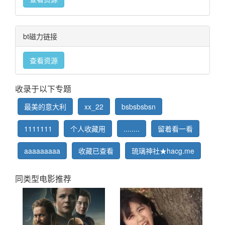
bt磁力链接
查看资源
收录于以下专题
最美的意大利
xx_22
bsbsbsbsn
1111111
个人收藏用
........
留着看一看
aaaaaaaaa
收藏已查看
琉璃神社★hacg.me
同类型电影推荐