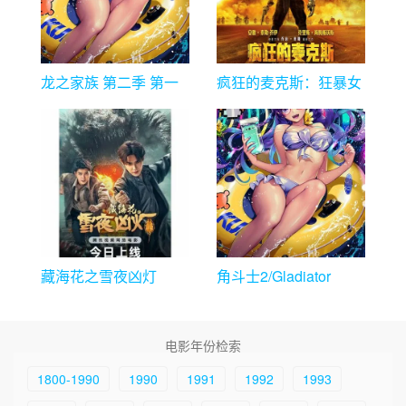
龙之家族 第二季 第一
疯狂的麦克斯：狂暴女
到三集
神
藏海花之雪夜凶灯
角斗士2/Gladiator
II/Gladiator 2（4K）
电影年份检索
1800-1990
1990
1991
1992
1993