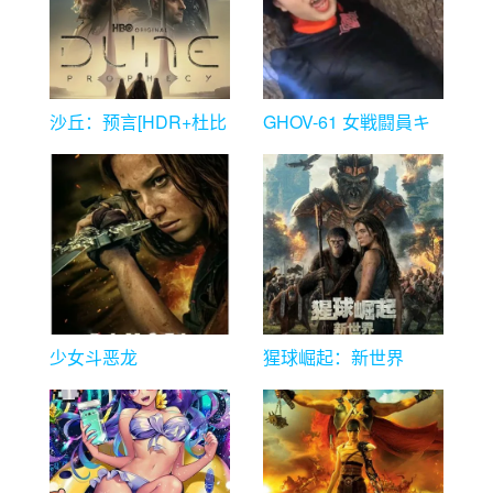
沙丘：预言[HDR+杜比
GHOV-61 女戦闘員キ
视界双版本][第01集][简
ュプラ
繁英字幕]
少女斗恶龙
猩球崛起：新世界