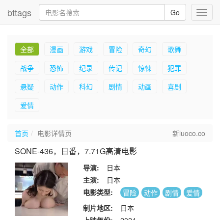
bttags
Go
Toggl
navig
全部
漫画
游戏
冒险
奇幻
歌舞
战争
恐怖
纪录
传记
惊悚
犯罪
悬疑
动作
科幻
剧情
动画
喜剧
爱情
首页
电影详情页
新luoco.co
SONE-436，日番，7.71G高清电影
导演:
日本
主演:
日本
电影类型:
冒险
动作
剧情
爱情
制片地区:
日本