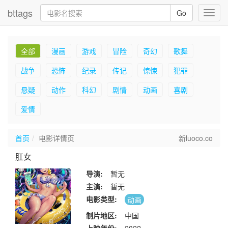
bttags
Go
Toggl
navig
全部
漫画
游戏
冒险
奇幻
歌舞
战争
恐怖
纪录
传记
惊悚
犯罪
悬疑
动作
科幻
剧情
动画
喜剧
爱情
首页
电影详情页
新luoco.co
肛女
导演:
暂无
主演:
暂无
电影类型:
动画
制片地区:
中国