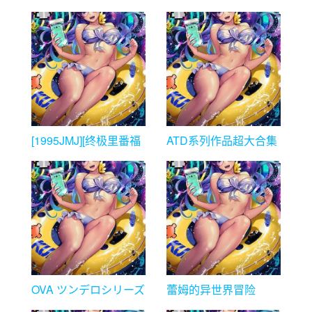
[1995JMJ][终极里番福
ATD系列作品超大合集
利包][275G][上篇]
OVA ツンデロシリーズ
蕾姆的异世界冒险
～（1-2）