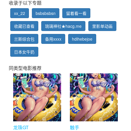
收录于以下专题
xx_22
bsbsbsbsn
留着看一看
收藏已查看
琉璃神社★hacg.me
里影单动画
兰斯综合包
备用xxxx
hdihebejoe
日本女牛奶
同类型电影推荐
龙珠GT
触手